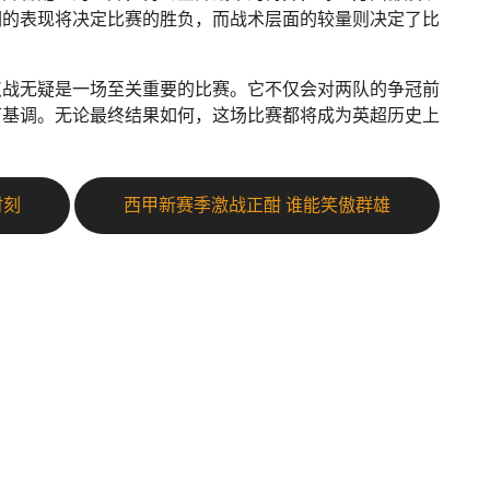
们的表现将决定比赛的胜负，而战术层面的较量则决定了比
点战无疑是一场至关重要的比赛。它不仅会对两队的争冠前
下基调。无论最终结果如何，这场比赛都将成为英超历史上
时刻
西甲新赛季激战正酣 谁能笑傲群雄
导航
订
知道彩神争霸
彩票热点
订