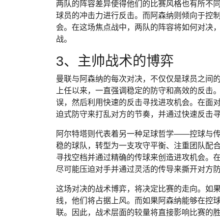
两队的阵容差异使得他们的比赛风格也有所不
球员的冲击力进行反击。而阿森纳则倾向于控
会。在这场焦点战中，两队的阵容将如何对决
战。
3、主帅战术的博弈
曼联与阿森纳的每次对决，不仅仅是球员之间
上任以来，一直强调稳定的防守和高效的反击
误，然后利用快速的反击寻找进攻机会。在面
迫式防守来打乱对方的节奏，并通过快速反击
阿尔特塔则代表着另一种足球哲学——控球与
稳的球队，转型为一支攻守平衡、注重团队配
寻找空档并通过精确的传球来创造进攻机会。
尽可能压迫对手并通过灵活的传导来撕开对方
这场对决的战术博弈，将决定比赛的走向。如
线，他们将占据上风。而如果阿森纳能够在控
联。因此，战术层面的较量将直接影响比赛的