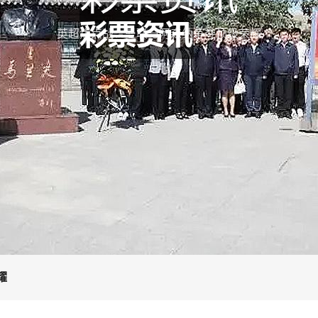
英超焦点战：曼联与阿森纳争夺顶级荣耀
耀