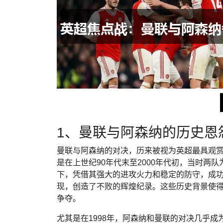
1、曼联与阿森纳的历史恩
曼联与阿森纳的对决，历来被视为英超最具观
是在上世纪90年代末至2000年代初，当时两
下，凭借其强大的进攻火力和稳定的防守，成功
现，创造了不败的辉煌纪录。这些历史背景使
争夺。
尤其是在1998年，阿森纳和曼联的对决几乎