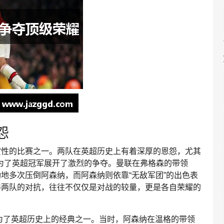
怨
赏性的比赛之一。两队在英超历史上有着深厚的恩怨，尤其
队为了英超冠军展开了激烈的争夺。曼联在弗格森的带领
地多次压倒阿森纳，而阿森纳则依靠“无敌军团”的出色表
得两队的对抗，往往不仅仅是对战的较量，更是各自荣耀的
成为了英超历史上的经典之一。当时，阿森纳在温格的带领