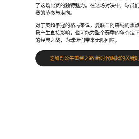
了这场比赛的独特魅力。在这场对决中，球员
赛的节奏与走向。
对于英超争冠的格局来说，曼联与阿森纳的焦
景产生直接影响，也可能为整个赛季的争夺定
的经典之战，为球迷们带来无限回味。
芝加哥公牛重建之路 新时代崛起的关键
彩神争霸
.