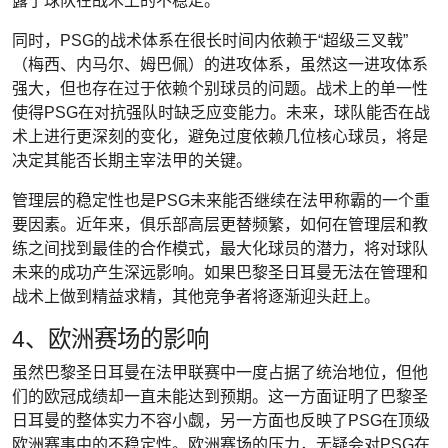
露了球队在战术上的不稳定。
同时，PSG的战术体系在很长时间内依赖于“超级三叉戟”
（梅西、内马尔、姆巴佩）的进攻体系，虽然这一进攻体系
强大，但也存在过于依赖个别球员的问题。战术上的单一性
使得PSG在对抗强队时缺乏应变能力。未来，球队能否在战
术上进行更深刻的变化，避免过度依赖几位核心球员，将是
决定其能否长期主宰法甲的关键。
管理层的稳定性也是PSG未来能否继续在法甲称霸的一个重
要因素。近年来，俱乐部高层更替频繁，如何在管理层和教
练之间找到最佳的合作模式，最大化球员的潜力，将对球队
未来的成功产生深远影响。如果巴黎圣日耳曼无法在管理和
战术上做到精益求精，其他竞争者将逐渐迎头赶上。
4、欧洲赛场的影响
虽然巴黎圣日耳曼在法甲联赛中一度占据了统治地位，但他
们的欧冠成绩却一直未能达到预期。这一方面证明了巴黎圣
日耳曼的整体实力不容小觑，另一方面也反映了PSG在顶级
欧洲赛事中的不稳定性。欧洲赛场的压力，无疑会对PSG在