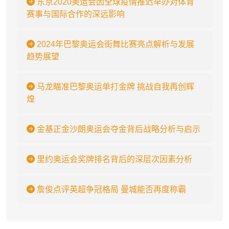
东京2020奥运会因全球疫情推迟举办对体育
赛事与国际合作的深远影响
2024年巴黎奥运会街舞比赛亮点解析与发展
趋势展望
马龙瞄准巴黎奥运单打金牌 挑战自我再创辉
煌
金基正金沙朗奥运会夺金背后战略分析与启示
里约奥运会奖牌排名背后的深层次因素分析
詹俊点评英超争冠格局 曼城能否再度称霸