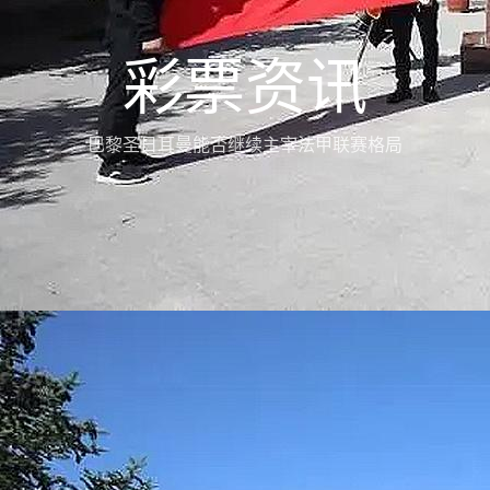
彩票资讯
巴黎圣日耳曼能否继续主宰法甲联赛格局