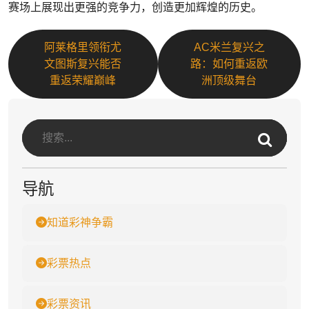
赛场上展现出更强的竞争力，创造更加辉煌的历史。
阿莱格里领衔尤
AC米兰复兴之
文图斯复兴能否
路：如何重返欧
重返荣耀巅峰
洲顶级舞台
导航
知道彩神争霸
彩票热点
彩票资讯