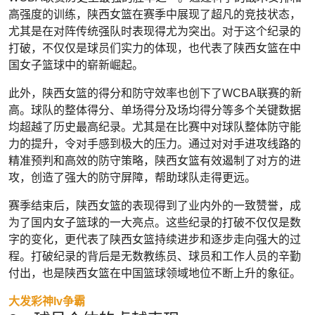
高强度的训练，陕西女篮在赛季中展现了超凡的竞技状态，
尤其是在对阵传统强队时表现得尤为突出。对于这个纪录的
打破，不仅仅是球员们实力的体现，也代表了陕西女篮在中
国女子篮球中的崭新崛起。
此外，陕西女篮的得分和防守效率也创下了WCBA联赛的新
高。球队的整体得分、单场得分及场均得分等多个关键数据
均超越了历史最高纪录。尤其是在比赛中对球队整体防守能
力的提升，令对手感到极大的压力。通过对对手进攻线路的
精准预判和高效的防守策略，陕西女篮有效遏制了对方的进
攻，创造了强大的防守屏障，帮助球队走得更远。
赛季结束后，陕西女篮的表现得到了业内外的一致赞誉，成
为了国内女子篮球的一大亮点。这些纪录的打破不仅仅是数
字的变化，更代表了陕西女篮持续进步和逐步走向强大的过
程。打破纪录的背后是无数教练员、球员和工作人员的辛勤
付出，也是陕西女篮在中国篮球领域地位不断上升的象征。
大发彩神lv争霸