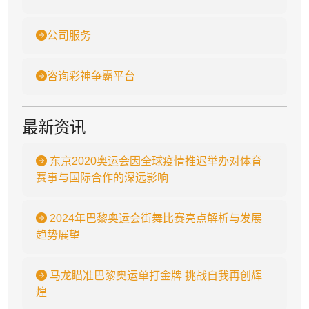
公司服务
咨询彩神争霸平台
最新资讯
东京2020奥运会因全球疫情推迟举办对体育
赛事与国际合作的深远影响
2024年巴黎奥运会街舞比赛亮点解析与发展
趋势展望
马龙瞄准巴黎奥运单打金牌 挑战自我再创辉
煌