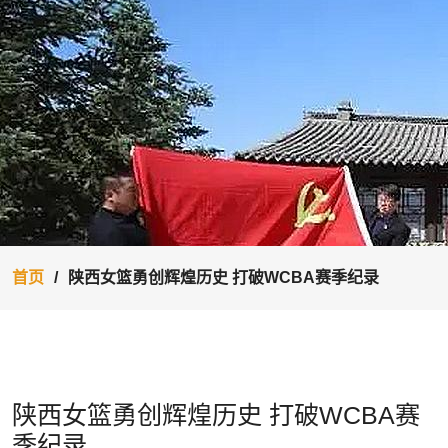
首页
陕西女篮勇创辉煌历史 打破WCBA赛季纪录
陕西女篮勇创辉煌历史 打破WCBA赛
季纪录