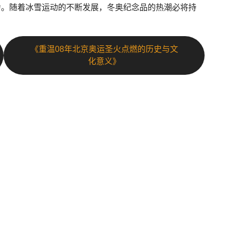
力。随着冰雪运动的不断发展，冬奥纪念品的热潮必将持
《重温08年北京奥运圣火点燃的历史与文
化意义》
导航
订
知道彩神争霸
彩票热点
订
PP全
彩票资讯
公司服务
！通
咨询彩神争霸平台
航、