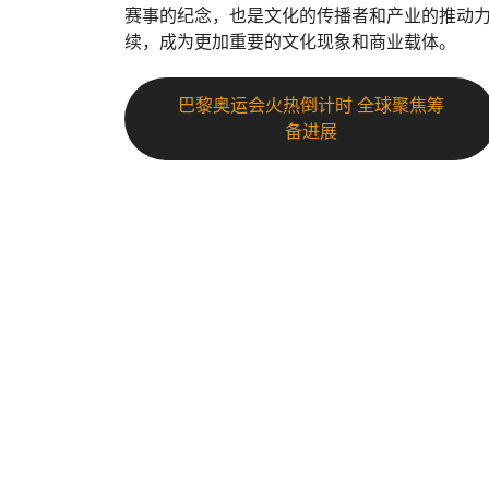
赛事的纪念，也是文化的传播者和产业的推动
续，成为更加重要的文化现象和商业载体。
巴黎奥运会火热倒计时 全球聚焦筹
备进展
彩神争霸
.
彩神iv争霸(中国)有限公司✅🏆『jazggd.com』🏆✅A
新升级,为用户打造专业的购彩大厅与便捷的服务平台
过官网入口快速登录,畅享顶级娱乐体验。提供首页导