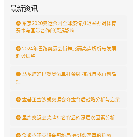
最新资讯
东京2020奥运会因全球疫情推迟举办对体育
赛事与国际合作的深远影响
2024年巴黎奥运会街舞比赛亮点解析与发展
趋势展望
马龙瞄准巴黎奥运单打金牌 挑战自我再创辉
煌
金基正金沙朗奥运会夺金背后战略分析与启示
里约奥运会奖牌排名背后的深层次因素分析
詹俊点评英超争冠格局 曼城能否再度称霸