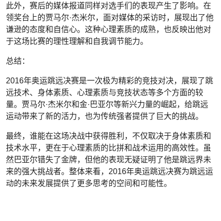
此外，赛后的媒体报道同样对选手们的表现产生了影响。在
领奖台上的贾马尔·杰米尔，面对媒体的采访时，展现出了他
谦逊的态度和自信心。这种心理素质的成熟，也反映出他对
于这场比赛的理性理解和自我调节能力。
总结：
2016年奥运跳远决赛是一次极为精彩的竞技对决，展现了跳
远技术、身体素质、心理素质与竞技状态等多个方面的较
量。贾马尔·杰米尔和金·巴亚尔等新兴力量的崛起，给跳远
运动带来了新的活力，也为传统强者提供了巨大的挑战。
最终，谁能在这场决战中获得胜利，不仅取决于身体素质和
技术水平，更在于心理素质的比拼和战术运用的高效性。虽
然巴亚尔错失了金牌，但他的表现无疑证明了他是跳远界未
来的强大挑战者。整体来看，2016年奥运跳远决赛为跳远运
动的未来发展提供了更多思考的空间和可能性。