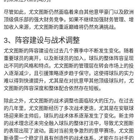
尽管如此，尤文图斯仍然面临着来自其他意甲豪门以及欧洲
顶级俱乐部的强大财务竞争。如果不继续加强财务管理、增
加收入来源，尤文图斯的重返巅峰将仍然充满挑战。
3、阵容建设与战术调整
尤文图斯的阵容建设在过去几个赛季中不断发生变化。随着
重要球员的离开，以及新球员的加入，球队的整体阵容呈现
出不同的风格和特点。尤文图斯的管理层在转会市场上的投
入逐渐减少，且引援策略逐步趋于保守。这使得球队的实力
难以得到快速提升，尤其是在对抗意甲其他顶级球队时，尤
文图斯的阵容深度和整体配合依然存在短板。
除此之外，尤文图斯的战术调整也面临较大的压力。在过去
的几年里，尤文图斯经历了多次战术更迭，尤其是在安联球
场迎来新主帅后，球队的战术体系逐渐发生了变化。新主帅
的战术理念还未完全融入球队的整体打法中，导致尤文图斯
的表现出现了波动。面对当前竞争激烈的意甲赛场，尤文图
斯亟需一个稳定且具有创造性的战术体系，才能在与对手的