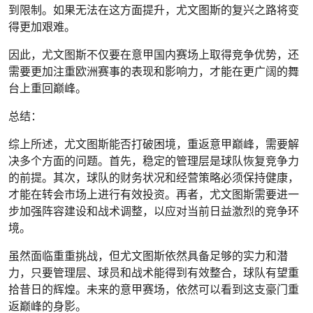
到限制。如果无法在这方面提升，尤文图斯的复兴之路将变
得更加艰难。
因此，尤文图斯不仅要在意甲国内赛场上取得竞争优势，还
需要更加注重欧洲赛事的表现和影响力，才能在更广阔的舞
台上重回巅峰。
总结：
综上所述，尤文图斯能否打破困境，重返意甲巅峰，需要解
决多个方面的问题。首先，稳定的管理层是球队恢复竞争力
的前提。其次，球队的财务状况和经营策略必须保持健康，
才能在转会市场上进行有效投资。再者，尤文图斯需要进一
步加强阵容建设和战术调整，以应对当前日益激烈的竞争环
境。
虽然面临重重挑战，但尤文图斯依然具备足够的实力和潜
力，只要管理层、球员和战术能得到有效整合，球队有望重
拾昔日的辉煌。未来的意甲赛场，依然可以看到这支豪门重
返巅峰的身影。