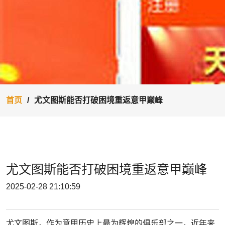
首页
尤文图斯能否打破困境重返意甲巅峰
尤文图斯能否打破困境重返意甲巅峰
2025-02-28 21:10:59
尤文图斯，作为意甲历史上最为辉煌的俱乐部之一，近年来