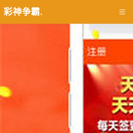
彩神争霸
.