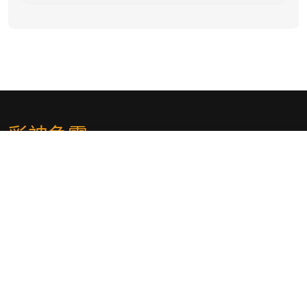
彩神争霸
.
彩神iv争霸(中国)有限公司✅🏆『jazggd.com』🏆✅APP全新升级,为
用户打造专业的购彩大厅与便捷的服务平台！通过官网入口快速登录,
畅享顶级娱乐体验。提供首页导航、软件下载、平台信息,24小时专
属客服在线,保障安全、信誉与公平,尽在彩神vll官网。
社交平台