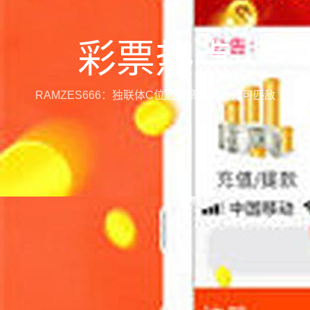
彩票热点
RAMZES666：独联体C位之王赛场火力无可匹敌