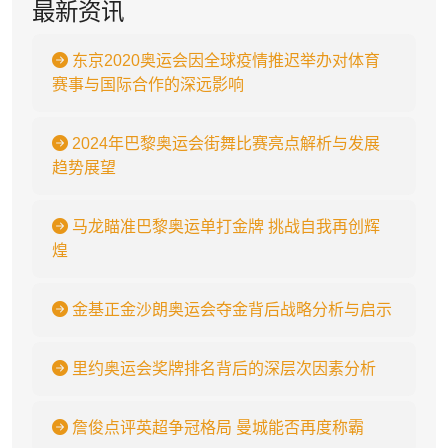
最新资讯
东京2020奥运会因全球疫情推迟举办对体育
赛事与国际合作的深远影响
2024年巴黎奥运会街舞比赛亮点解析与发展
趋势展望
马龙瞄准巴黎奥运单打金牌 挑战自我再创辉
煌
金基正金沙朗奥运会夺金背后战略分析与启示
里约奥运会奖牌排名背后的深层次因素分析
詹俊点评英超争冠格局 曼城能否再度称霸