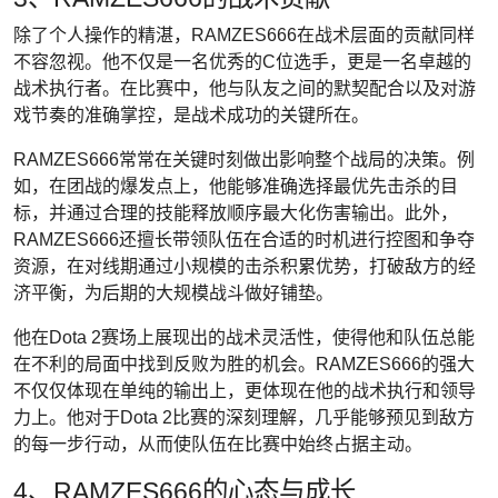
除了个人操作的精湛，RAMZES666在战术层面的贡献同样
不容忽视。他不仅是一名优秀的C位选手，更是一名卓越的
战术执行者。在比赛中，他与队友之间的默契配合以及对游
戏节奏的准确掌控，是战术成功的关键所在。
RAMZES666常常在关键时刻做出影响整个战局的决策。例
如，在团战的爆发点上，他能够准确选择最优先击杀的目
标，并通过合理的技能释放顺序最大化伤害输出。此外，
RAMZES666还擅长带领队伍在合适的时机进行控图和争夺
资源，在对线期通过小规模的击杀积累优势，打破敌方的经
济平衡，为后期的大规模战斗做好铺垫。
他在Dota 2赛场上展现出的战术灵活性，使得他和队伍总能
在不利的局面中找到反败为胜的机会。RAMZES666的强大
不仅仅体现在单纯的输出上，更体现在他的战术执行和领导
力上。他对于Dota 2比赛的深刻理解，几乎能够预见到敌方
的每一步行动，从而使队伍在比赛中始终占据主动。
4、RAMZES666的心态与成长