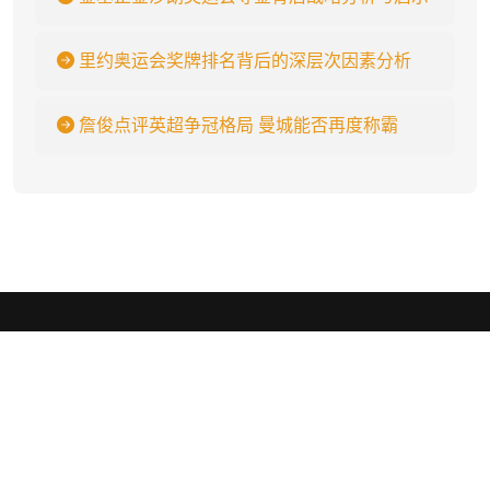
里约奥运会奖牌排名背后的深层次因素分析
詹俊点评英超争冠格局 曼城能否再度称霸
彩神争霸
.
彩神iv争霸(中国)有限公司✅🏆『jazggd.com』🏆✅APP全新升级,为
用户打造专业的购彩大厅与便捷的服务平台！通过官网入口快速登录,