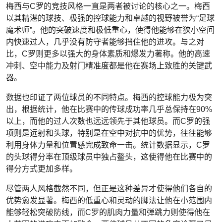
梅西与C罗的竞技风格一直是两者被讨论的核心之一。梅西
以其精湛的球技、极强的控球能力和卓越的视野被誉为“足球
魔术师”。他的突破速度和极低重心，使得他能够在狭小空间
内快速过人，几乎没有防守者能够挡住他的进攻。与之对
比，C罗则更多以强大的身体素质和爆发力著称。他的高速
冲刺、空中能力及射门精准度都是他在赛场上致胜的关键武
器。
数据也印证了两位球员的不同特点。梅西的控球能力极为突
出，根据统计，他在比赛中的传球成功率几乎总保持在90%
以上，而他的过人次数也远远领先于其他球员。而C罗的强
项则是远射和头球，特别是在空中对抗中的优势，往往能够
利用身体力量和位置感完成致命一击。统计数据显示，C罗
的头球得分率在顶级球员中独占鳌头，这使得他在比赛中的
得分方式更加多样。
尽管两人风格截然不同，但正是这种差异才使得他们各自的
优势愈发显著。梅西的低重心和灵动的脚法让他在小范围内
能够轻松突破防线，而C罗的肌肉力量和弹跳力则使得他在