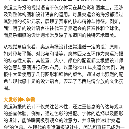
奥运会海报的视觉语言不仅仅体现在其色彩和图案上，还涉
及到整体构图和设计语言的运用。每届奥运会的海报都通过
其独特的视觉元素，展现了赛事的核心精神与特征。例如，
简洁明了的设计语言往往代表了奥运会的普遍性和全球化，
而复杂细腻的设计则常常反映了东道国的独特艺术审美。
从视觉角度来看，奥运海报设计通常遵循一定的设计原则，
如对称与平衡、对比与和谐等。奥林匹克五环作为奥运海报
的标志性元素，其位置、大小、颜色的配置都会根据设计师
的创意与意图进行巧妙布局。以里约2016年奥运会为例，海
报中大量使用了几何图形和鲜艳的颜色，通过对比强烈的配
色与现代感十足的设计语言，表现了巴西热情奔放的文化氛
围。
大发彩神lv争霸
奥运海报的设计不仅关注艺术性，还注重信息的传达与观众
的感官体验。例如，通过色彩的搭配、字体的选择以及图形
的设计，能够瞬间吸引观众的注意力，并准确传达出“奥运
会”的信息。在现代的奥运海报设计中，简洁和直接已成为一